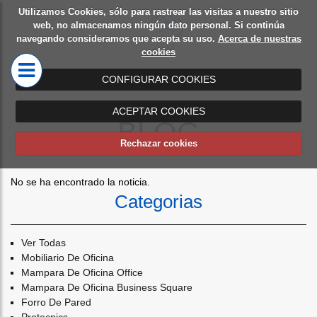
Utilizamos Cookies, sólo para rastrear las visitas a nuestro sitio
Diseño
Mamparas
web, no almacenamos ningún dato personal. Si continúa
navegando consideramos que acepta su uso.
Acerca de nuestras
de
de oficina
cookies
oficinas
CONFIGURAR COOKIES
ACEPTAR COOKIES
BLOG
Rechazar cookies
No se ha encontrado la noticia.
Categorias
Ver Todas
Mobiliario De Oficina
Mampara De Oficina Office
Mampara De Oficina Business Square
Forro De Pared