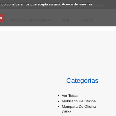
egando consideramos que acepta su uso.
Acerca de nuestras
DESCARGAR CATÁLOGO
om
s
Productos para oficina
Blog
Contacto
Categorias
Ver Todas
Mobiliario De Oficina
Mampara De Oficina
Office