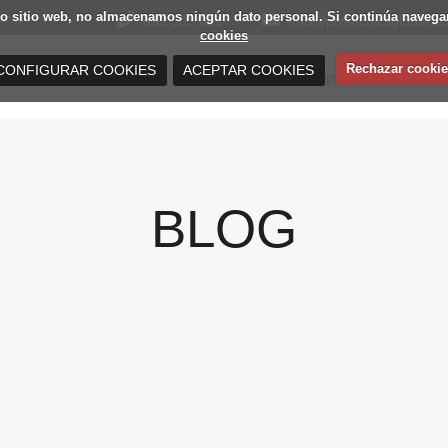
estro sitio web, no almacenamos ningún dato personal. Si continúa nav
693 503 691
info@protecnicsglobal.c
cookies
Rechazar cookie
CONFIGURAR COOKIES
ACEPTAR COOKIES
Mamparas de oficina
Distribuidores de mamparas de oficina
BLOG