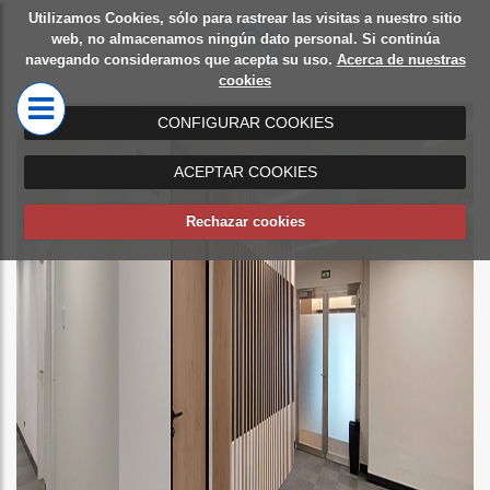
Utilizamos Cookies, sólo para rastrear las visitas a nuestro sitio
Diseño
Mamparas
web, no almacenamos ningún dato personal. Si continúa
navegando consideramos que acepta su uso.
Acerca de nuestras
de
de oficina
cookies
oficinas
CONFIGURAR COOKIES
ACEPTAR COOKIES
Rechazar cookies