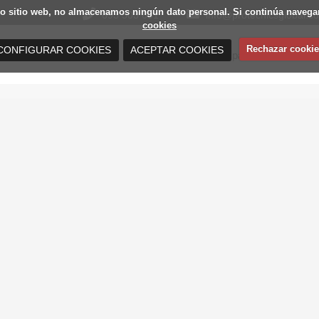
estro sitio web, no almacenamos ningún dato personal. Si continúa nav
693 503 691
info@protecnicsglobal.c
cookies
Rechazar cookie
CONFIGURAR COOKIES
ACEPTAR COOKIES
Mamparas de oficina
Distribuidores de mamparas de oficina