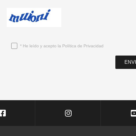
* He leído y acepto la
Política de Privacidad
ENV