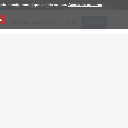
egando consideramos que acepta su uso.
Acerca de nuestras
DESCARGAR CATÁLOGO
om
s
Productos para oficina
Blog
Contacto