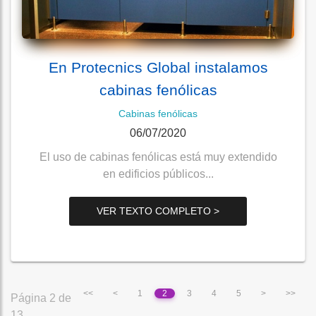
En Protecnics Global instalamos
cabinas fenólicas
Cabinas fenólicas
06/07/2020
El uso de cabinas fenólicas está muy extendido
en edificios públicos...
VER TEXTO COMPLETO >
<<
<
1
2
3
4
5
>
>>
Página 2 de
13