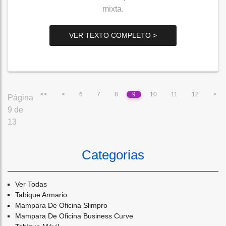
mixta.
VER TEXTO COMPLETO >
<<
<
6
7
8
9
10
11
12
>
Página
9 de
13
Categorias
Ver Todas
Tabique Armario
Mampara De Oficina Slimpro
Mampara De Oficina Business Curve