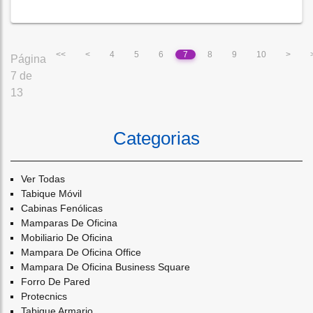
<<
<
4
5
6
7
8
9
10
>
Página
7 de
13
Categorias
Ver Todas
Tabique Móvil
Cabinas Fenólicas
Mamparas De Oficina
Mobiliario De Oficina
Mampara De Oficina Office
Mampara De Oficina Business Square
Forro De Pared
Protecnics
Tabique Armario